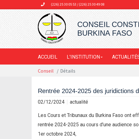
Aller au contenu principal
(226) 25 30 05 53 / (226) 25 30 49 08
CONSEIL CONST
BURKINA FASO
ACCUEIL
L'INSTITUTION
ACTUALITÉ
Vous êtes ici:
Conseil
Détails
Rentrée 2024-2025 des juridictions 
02/12/2024
actualité
Les Cours et Tribunaux du Burkina Faso ont eff
rentrée 2024-2025 au cours d’une audience sol
1er octobre 2024,