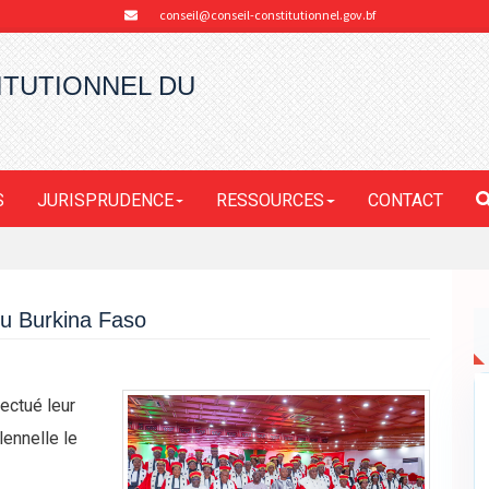
conseil@conseil-constitutionnel.gov.bf
ITUTIONNEL DU
S
JURISPRUDENCE
RESSOURCES
CONTACT
du Burkina Faso
ectué leur
ennelle le