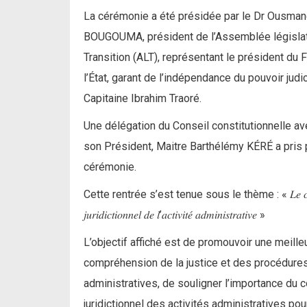
La cérémonie a été présidée par le Dr Ousma
BOUGOUMA, président de l’Assemblée législa
Transition (ALT), représentant le président du 
l’État, garant de l’indépendance du pouvoir judici
Capitaine Ibrahim Traoré.
Une délégation du Conseil constitutionnelle av
son Président, Maitre Barthélémy KÉRÉ a pris p
cérémonie.
Cette rentrée s’est tenue sous le thème : « 𝐿𝑒 𝑐𝑜𝑛𝑡
𝑗𝑢𝑟𝑖𝑑𝑖𝑐𝑡𝑖𝑜𝑛𝑛𝑒𝑙 𝑑𝑒 𝑙’𝑎𝑐𝑡𝑖𝑣𝑖𝑡𝑒́ 𝑎𝑑𝑚𝑖𝑛𝑖𝑠𝑡𝑟𝑎𝑡𝑖𝑣𝑒 »
L’objectif affiché est de promouvoir une meille
compréhension de la justice et des procédure
administratives, de souligner l’importance du c
juridictionnel des activités administratives pou