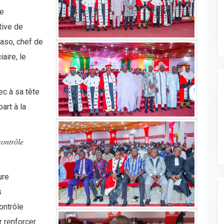
ne
tive de
Faso, chef de
aire, le
ec à sa tête
art à la
𝑟𝑜̂𝑙𝑒
ure
s
ontrôle
r renforcer