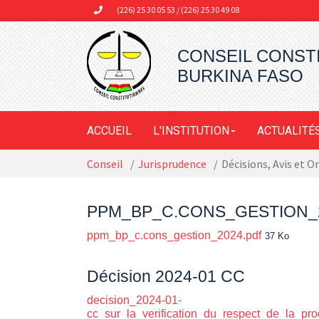
Aller au contenu principal
(226) 25 30 05 53 / (226) 25 30 49 08
CONSEIL CONST
BURKINA FASO
ACCUEIL
L'INSTITUTION
ACTUALITÉ
Vous êtes ici:
Conseil
Jurisprudence
Décisions, Avis et 
PPM_BP_C.CONS_GESTION_
ppm_bp_c.cons_gestion_2024.pdf
37 Ko
Décision 2024-01 CC
decision_2024-01-
cc_sur_la_verification_du_respect_de_la_pro