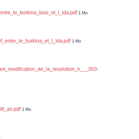
tre_le_burkina_faso_et_l_ida.pdf
1 Mo
_entre_le_burkina_et_l_ida.pdf
1 Mo
ant_modification_de_la_resolution_n___003-
08_an.pdf
1 Mo
-