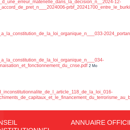
on_d_une_erreur_materielle_dans_la_decision_n__2024-12-
_l_accord_de_pret_n___2024006-prbf_20241700_entre_le_burki
a_la_constitution_de_la_loi_organique_n___033-2024_portant_
_a_la_constitution_de_la_loi_organique_n___034-
gnaisation_et_fonctionnement_du_cnse.pdf
2 Mo
inconstitutionnalite_de_l_article_118_de_la_loi_016-
himents_de_capitaux_et_le_financement_du_terrorisme_au_bu
NSEIL
ANNUAIRE OFFICI