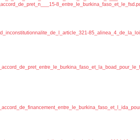
_accord_de_pret_n___15-8_entre_le_burkina_faso_et_le_fsd.p
_inconstitutionnalite_de_l_article_321-85_alinea_4_de_la_l
l_accord_de_pret_entre_le_burkina_faso_et_la_boad_pour_le
l_accord_de_financement_entre_le_burkina_faso_et_l_ida_pou