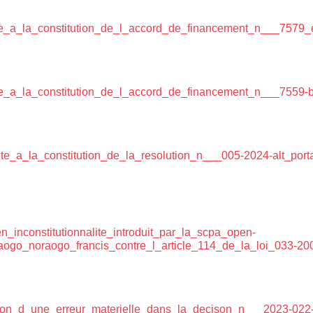
e_a_la_constitution_de_l_accord_de_financement_n___7579_en
e_a_la_constitution_de_l_accord_de_financement_n___7559-bf
e_a_la_constitution_de_la_resolution_n___005-2024-alt_port
_inconstitutionnalite_introduit_par_la_scpa_open-
ogo_noraogo_francis_contre_l_article_114_de_la_loi_033-20
ation_d_une_erreur_materielle_dans_la_decison_n___2023-022