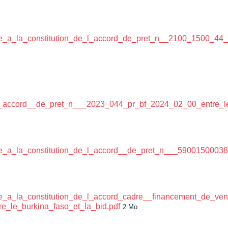
e_a_la_constitution_de_l_accord_de_pret_n__2100_1500_44_1
_l_accord__de_pret_n___2023_044_pr_bf_2024_02_00_entre_le
e_a_la_constitution_de_l_accord__de_pret_n___59001500038
te_a_la_constitution_de_l_accord_cadre__financement_de_ve
_le_burkina_faso_et_la_bid.pdf
2 Mo