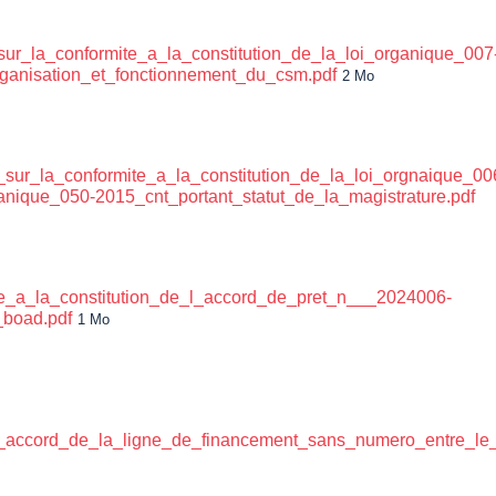
_la_conformite_a_la_constitution_de_la_loi_organique_007
organisation_et_fonctionnement_du_csm.pdf
2 Mo
r_la_conformite_a_la_constitution_de_la_loi_orgnaique_00
anique_050-2015_cnt_portant_statut_de_la_magistrature.pdf
e_a_la_constitution_de_l_accord_de_pret_n___2024006-
_boad.pdf
1 Mo
_l_accord_de_la_ligne_de_financement_sans_numero_entre_le