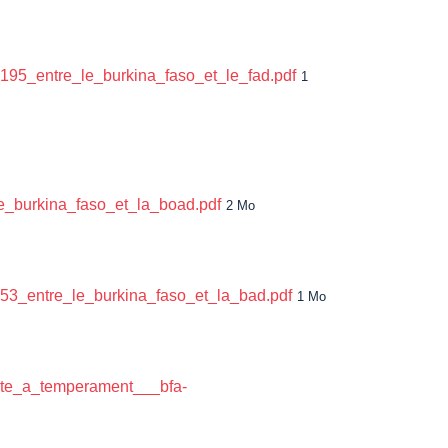
95_entre_le_burkina_faso_et_le_fad.pdf
1
_burkina_faso_et_la_boad.pdf
2 Mo
53_entre_le_burkina_faso_et_la_bad.pdf
1 Mo
nte_a_temperament___bfa-