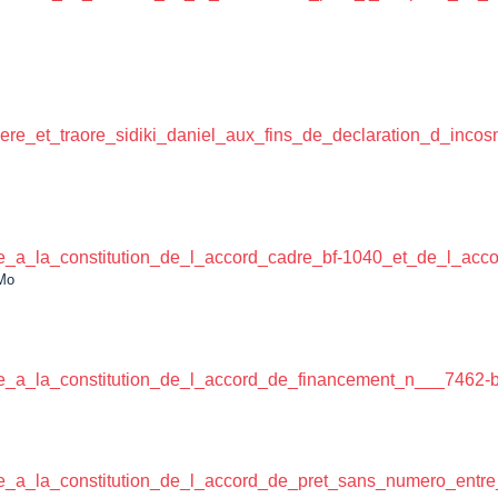
e_et_traore_sidiki_daniel_aux_fins_de_declaration_d_incosnt
e_a_la_constitution_de_l_accord_cadre_bf-1040_et_de_l_acc
Mo
e_a_la_constitution_de_l_accord_de_financement_n___7462-bf
e_a_la_constitution_de_l_accord_de_pret_sans_numero_entre