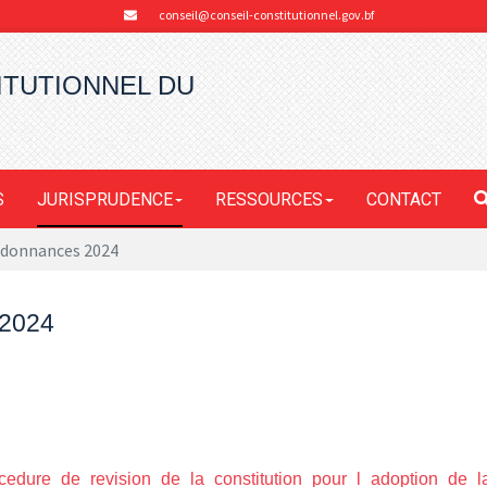
conseil@conseil-constitutionnel.gov.bf
ITUTIONNEL DU
S
JURISPRUDENCE
RESSOURCES
CONTACT
Ordonnances 2024
2024
cedure_de_revision_de_la_constitution_pour_l_adoption_de_la