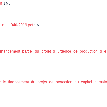
df
1 Mo
oi_n___040-2019.pdf
3 Mo
_financement_partiel_du_projet_d_urgence_de_production_d_e
r_le_financement_du_projet_de_protection_du_capital_humain