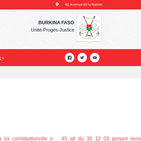
40, Avenue de la Nation
BURKINA FASO
Unité-Progès-Justice
_loi_constituttionnlle_n___45_alt_du_30_12_03_portant_revisi