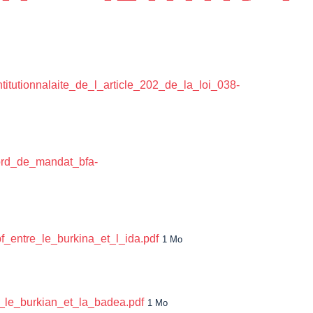
itutionnalaite_de_l_article_202_de_la_loi_038-
ord_de_mandat_bfa-
_entre_le_burkina_et_l_ida.pdf
1 Mo
_le_burkian_et_la_badea.pdf
1 Mo