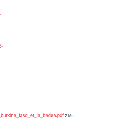
-
6-
_burkina_faso_et_la_badea.pdf
2 Mo