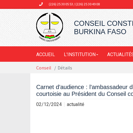
Aller au contenu principal
(226) 25 30 05 53 / (226) 25 30 49 08
CONSEIL CONST
BURKINA FASO
ACCUEIL
L'INSTITUTION
ACTUALITÉ
Vous êtes ici:
Conseil
Détails
Carnet d’audience : l’ambassadeur d
courtoisie au Président du Conseil co
02/12/2024
actualité