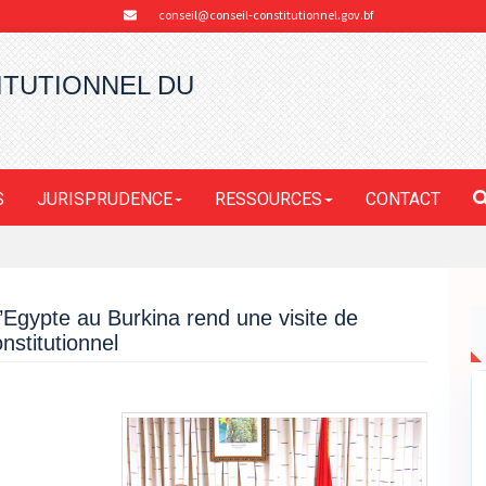
conseil@conseil-constitutionnel.gov.bf
ITUTIONNEL DU
S
JURISPRUDENCE
RESSOURCES
CONTACT
’Egypte au Burkina rend une visite de
nstitutionnel